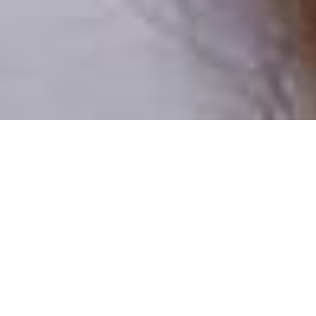
Pouze reální lidé
100 % profilů prověřujeme