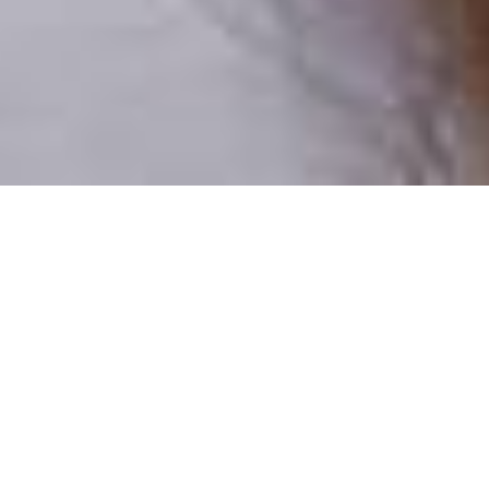
Pouze reální lidé
100 % profilů prověřujeme