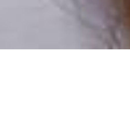
Pouze reální lidé
100 % profilů prověřujeme