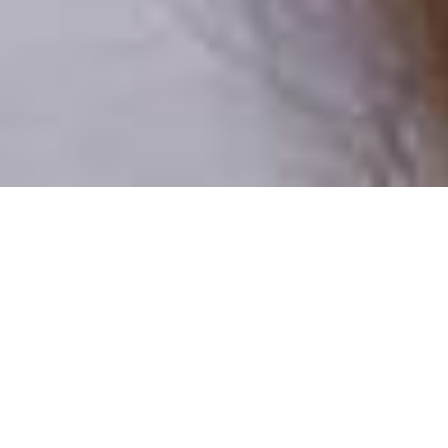
Pouze reální lidé
100 % profilů prověřujeme