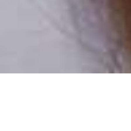
Pouze reální lidé