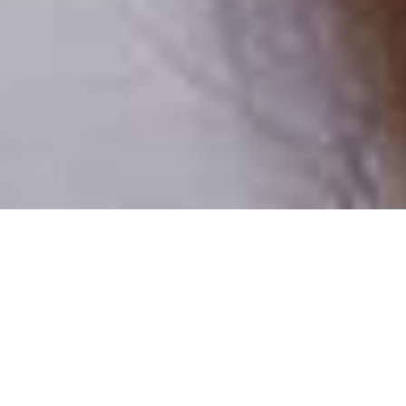
Pouze reální lidé