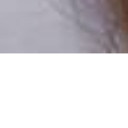
Pouze reální lidé
100 % profilů prověřujeme