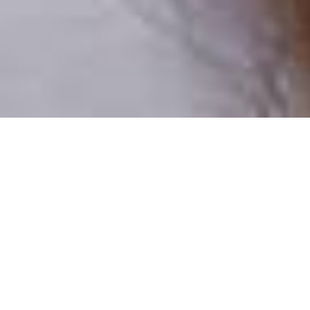
Pouze reální lidé
100 % profilů prověřujeme