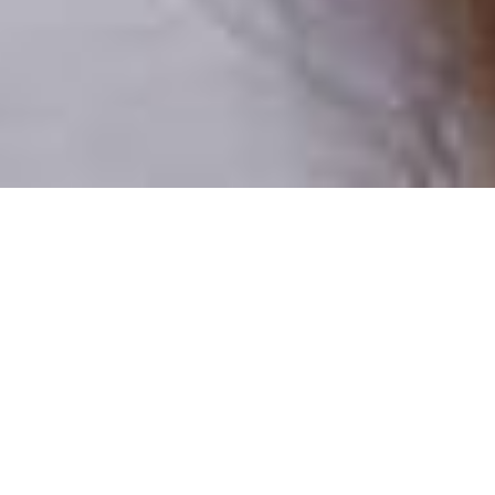
Pouze reální lidé
100 % profilů prověřujeme