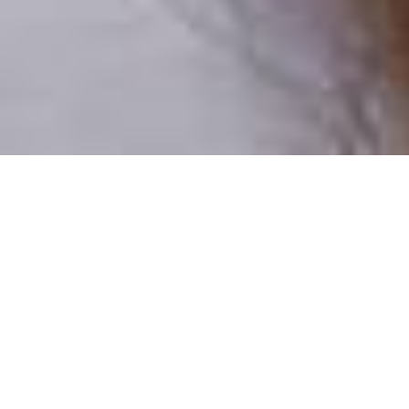
Pouze reální lidé
100 % profilů prověřujeme