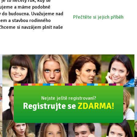
 je to necelý rok, kdy se
vujeme a máme podobné
y do budoucna. Uvažujeme nad
Přečtěte si jejich příběh
em a stavbou rodinného
hceme si navzájem plnit naše
Nejste ještě registrovaní?
Registrujte se
ZDARMA!