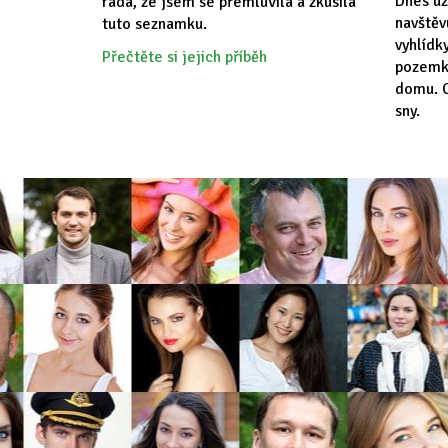
Dnes už
ráda, že jsem se přemluvila a zkusila
navště
tuto seznamku.
vyhlídk
Přečtěte si jejich příběh
pozemk
domu. C
sny.