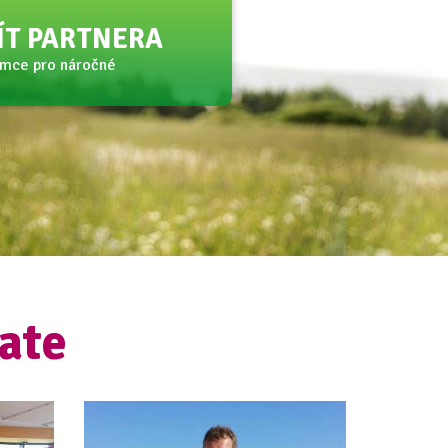
JÍT PARTNERA
amce pro náročné
ate