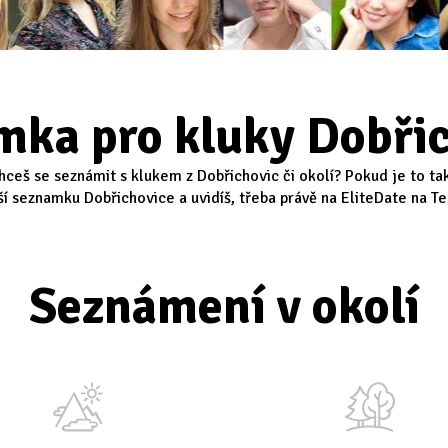
mka pro kluky Dobřic
Chceš se seznámit s klukem z Dobřichovic či okolí? Pokud je to ta
ší seznamku Dobřichovice a uvidíš, třeba právě na EliteDate na Teb
Seznámení v okolí