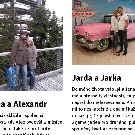
Jarda a Jarka
Do mého života vstoupila žena
měla přesně ty vlastnosti, co 
a a Alexandr
napsal do mého seznamu. Při
mi to neskutečné a ona mi ka
ás sblížila i společná
dokazuje, že je vším, co jsem s
st, kdy Alex ovdověl 2 měsíce
Žijeme jeden pro druhého, p
 co mi také zemřel přítel.
společný život a vezmeme se.