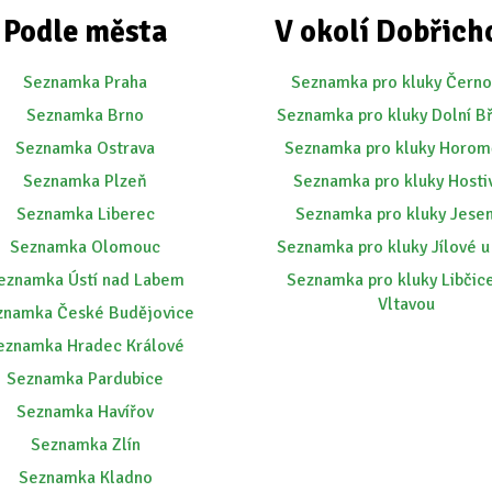
Podle města
V okolí Dobřich
Seznamka Praha
Seznamka pro kluky Černo
Seznamka Brno
Seznamka pro kluky Dolní B
Seznamka Ostrava
Seznamka pro kluky Horom
Seznamka Plzeň
Seznamka pro kluky Hosti
Seznamka Liberec
Seznamka pro kluky Jese
Seznamka Olomouc
Seznamka pro kluky Jílové u
eznamka Ústí nad Labem
Seznamka pro kluky Libčic
Vltavou
znamka České Budějovice
eznamka Hradec Králové
Seznamka Pardubice
Seznamka Havířov
Seznamka Zlín
Seznamka Kladno