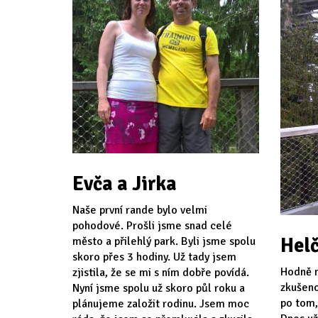
Evča a Jirka
Naše první rande bylo velmi
pohodové. Prošli jsme snad celé
Helč
město a přilehlý park. Byli jsme spolu
skoro přes 3 hodiny. Už tady jsem
Hodně n
zjistila, že se mi s ním dobře povídá.
zkušeno
Nyní jsme spolu už skoro půl roku a
po tom,
plánujeme založit rodinu. Jsem moc