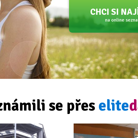
CHCI SI NA
na online sezn
známili se přes
elite
d