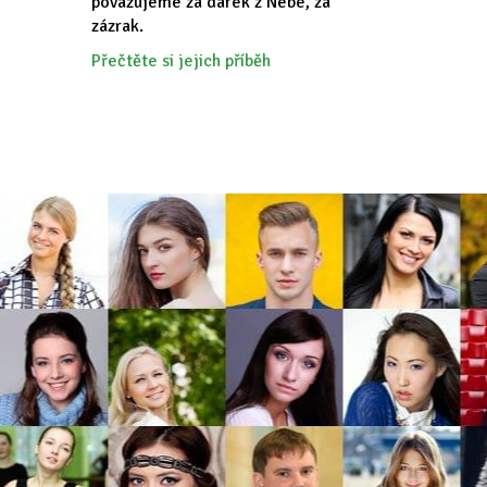
považujeme za dárek z Nebe, za
zázrak.
Přečtěte si jejich příběh