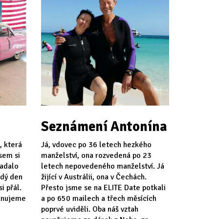
Seznámení Antonína
, která
Já, vdovec po 36 letech hezkého
jsem si
manželství, ona rozvedená po 23
padalo
letech nepovedeného manželství. Já
ždý den
žijící v Austrálii, ona v Čechách.
i přál.
Přesto jsme se na ELITE Date potkali
lánujeme
a po 650 mailech a třech měsících
poprvé uviděli. Oba náš vztah