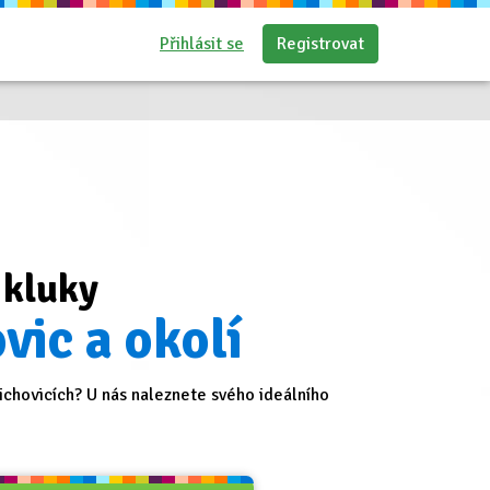
Přihlásit se
Registrovat
 kluky
vic a okolí
chovicích? U nás naleznete svého ideálního