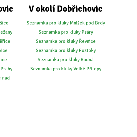
ovic
V okolí Dobřichovic
šice
Seznamka pro kluky Mníšek pod Brdy
řežany
Seznamka pro kluky Psáry
ěřice
Seznamka pro kluky Řevnice
vice
Seznamka pro kluky Roztoky
nice
Seznamka pro kluky Rudná
 Prahy
Seznamka pro kluky Velké Přílepy
e nad