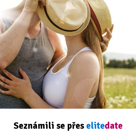
Seznámili se přes
elite
date