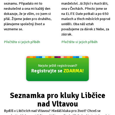
seznamu. Připadalo mi to
manželství. Já žijící v Austrálii,
neskutečné a ona mi každý den
ona v Čechách. Přesto jsme se
dokazuje, že je vším, co jsem si
na ELITE Date potkali a po 650
přál. Žijeme jeden pro druhého,
mailech a třech měsících poprvé
plánujeme společný život a
uviděli. Oba náš vztah
vezmeme se.
považujeme za dárek z Nebe, za
zázrak.
Přečtěte si jejich příběh
Přečtěte si jejich příběh
Nejste ještě registrovaní?
Registrujte se
ZDARMA!
Seznamka pro kluky Libčice
nad Vltavou
Bydlíš v Libčicích nad Vltavou? Hledáš kluka pro život? Chceš se