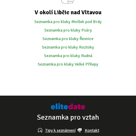
V okolí Libčic nad Vltavou
Seznamka pro kluky Mníšek pod Brdy
Seznamka pro kluky Psáry
Seznamka pro kluky Řevnice
Seznamka pro kluky Roztoky
Seznamka pro kluky Rudná
Seznamka pro kluky Velké Přílepy
Seznamka pro vztah
Tipy k seznámení
Kontakt