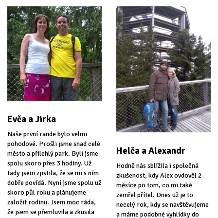
Evča a Jirka
Naše první rande bylo velmi
pohodové. Prošli jsme snad celé
Helča a Alexandr
město a přilehlý park. Byli jsme
spolu skoro přes 3 hodiny. Už
Hodně nás sblížila i společná
tady jsem zjistila, že se mi s ním
zkušenost, kdy Alex ovdověl 2
dobře povídá. Nyní jsme spolu už
měsíce po tom, co mi také
skoro půl roku a plánujeme
zemřel přítel. Dnes už je to
založit rodinu. Jsem moc ráda,
necelý rok, kdy se navštěvujeme
že jsem se přemluvila a zkusila
a máme podobné vyhlídky do