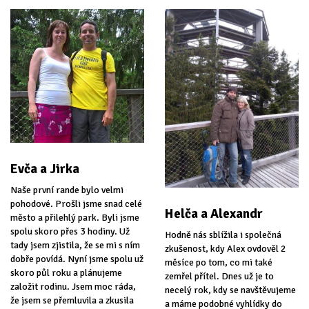
Evča a Jirka
Naše první rande bylo velmi
pohodové. Prošli jsme snad celé
Helča a Alexandr
město a přilehlý park. Byli jsme
spolu skoro přes 3 hodiny. Už
Hodně nás sblížila i společná
tady jsem zjistila, že se mi s ním
zkušenost, kdy Alex ovdověl 2
dobře povídá. Nyní jsme spolu už
měsíce po tom, co mi také
skoro půl roku a plánujeme
zemřel přítel. Dnes už je to
založit rodinu. Jsem moc ráda,
necelý rok, kdy se navštěvujeme
že jsem se přemluvila a zkusila
a máme podobné vyhlídky do