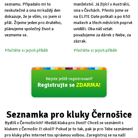
seznamu. Připadalo mi to
manželství. Já žijící v Austrálii,
neskutečné a ona mi každý den
ona v Čechách. Přesto jsme se
dokazuje, že je vším, co jsem si
na ELITE Date potkali a po 650
přál. Žijeme jeden pro druhého,
mailech a třech měsících poprvé
plánujeme společný život a
uviděli. Oba náš vztah
vezmeme se.
považujeme za dárek z Nebe, za
zázrak.
Přečtěte si jejich příběh
Přečtěte si jejich příběh
Nejste ještě registrovaní?
Registrujte se
ZDARMA!
Seznamka pro kluky Černošice
Bydlíš v Černošicích? Hledáš kluka pro život? Chceš se seznámit s
klukem z Černošic či okolí? Pokud je to tak, pak je pro Tebe seznámení
pro kluky přes internet tou správnou volbou. Zaregistruj se na naší