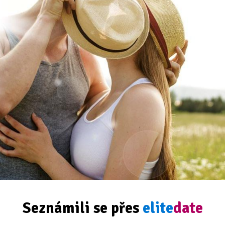
Seznámili se přes
elite
date