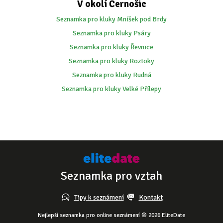
V okolí Černošic
Seznamka pro kluky Mníšek pod Brdy
Seznamka pro kluky Psáry
Seznamka pro kluky Řevnice
Seznamka pro kluky Roztoky
Seznamka pro kluky Rudná
Seznamka pro kluky Velké Přílepy
Seznamka pro vztah
Tipy k seznámení
Kontakt
Nejlepší seznamka pro online seznámení © 2026 EliteDate