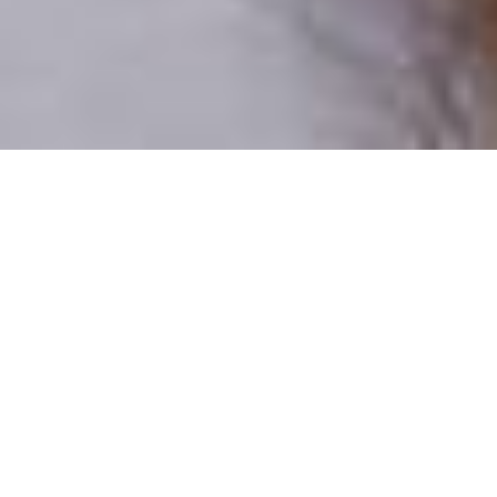
Pouze reální lidé
100 % profilů prověřujeme