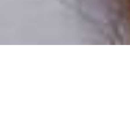
Pouze reální lidé
100 % profilů prověřujeme