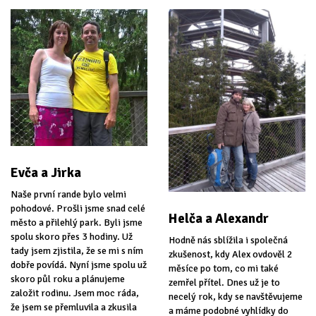
Evča a Jirka
Naše první rande bylo velmi
pohodové. Prošli jsme snad celé
Helča a Alexandr
město a přilehlý park. Byli jsme
spolu skoro přes 3 hodiny. Už
Hodně nás sblížila i společná
tady jsem zjistila, že se mi s ním
zkušenost, kdy Alex ovdověl 2
dobře povídá. Nyní jsme spolu už
měsíce po tom, co mi také
skoro půl roku a plánujeme
zemřel přítel. Dnes už je to
založit rodinu. Jsem moc ráda,
necelý rok, kdy se navštěvujeme
že jsem se přemluvila a zkusila
a máme podobné vyhlídky do