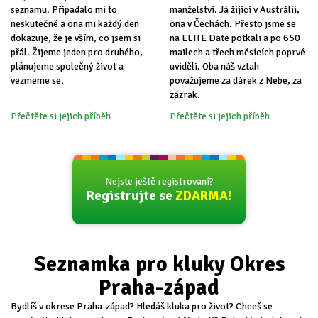
seznamu. Připadalo mi to
manželství. Já žijící v Austrálii,
neskutečné a ona mi každý den
ona v Čechách. Přesto jsme se
dokazuje, že je vším, co jsem si
na ELITE Date potkali a po 650
přál. Žijeme jeden pro druhého,
mailech a třech měsících poprvé
plánujeme společný život a
uviděli. Oba náš vztah
vezmeme se.
považujeme za dárek z Nebe, za
zázrak.
Přečtěte si jejich příběh
Přečtěte si jejich příběh
Nejste ještě registrovaní?
Registrujte se
ZDARMA!
Seznamka pro kluky Okres
Praha-západ
Bydlíš v okrese Praha-západ? Hledáš kluka pro život? Chceš se