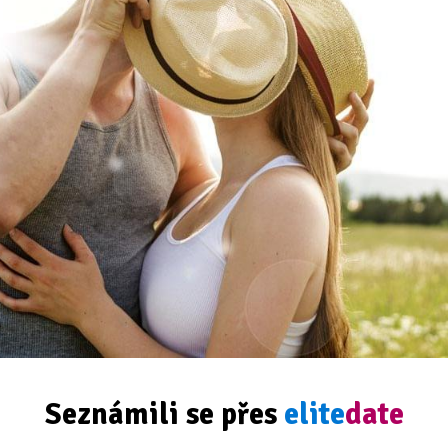
Seznámili se přes
elite
date