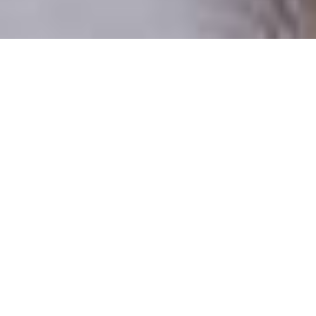
Pouze reální lidé
100 % profilů prověřujeme
Pouze lidé, kteří chtějí vztah