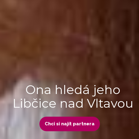
Ona hledá jeho
Libčice nad Vltavou
Chci si najít partnera