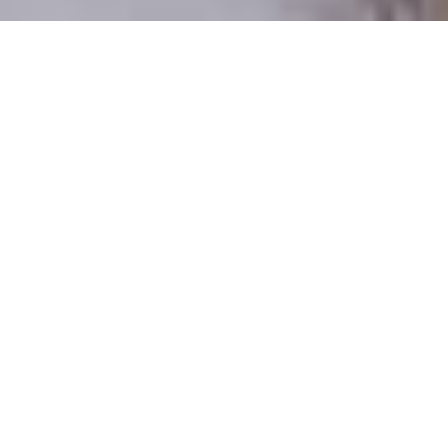
Pouze reální lidé
100 % profilů prověřujeme
Pouze lidé, kteří chtějí vztah