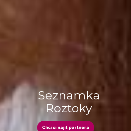
Seznamka
Roztoky
Chci si najít partnera