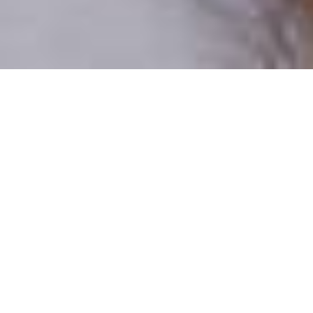
Pouze reální lidé
100 % profilů prověřujeme