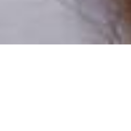
Pouze reální lidé
100 % profilů prověřujeme