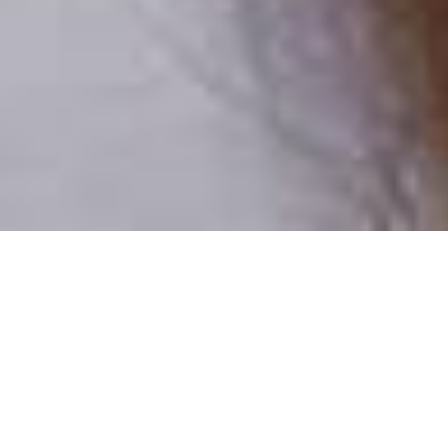
Pouze reální lidé