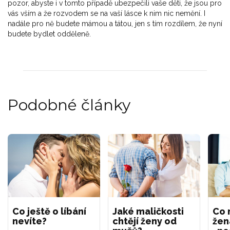
pozor, abyste i v tomto případě ubezpečili vaše děti, že jsou pro
vás vším a že rozvodem se na vaší lásce k nim nic nemění. I
nadále pro ně budete mámou a tátou, jen s tím rozdílem, že nyní
budete bydlet odděleně.
Podobné články
Co ještě o líbání
Jaké maličkosti
Co 
nevíte?
chtějí ženy od
žen