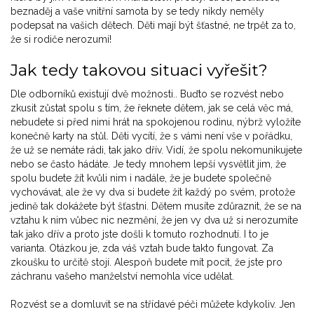
beznaděj a vaše vnitřní samota by se tedy nikdy neměly
podepsat na vašich dětech. Děti mají být šťastné, ne trpět za to,
že si rodiče nerozumí!
Jak tedy takovou situaci vyřešit?
Dle odborníků existují dvě možnosti.. Buďto se rozvést nebo
zkusit zůstat spolu s tím, že řeknete dětem, jak se celá věc má,
nebudete si před nimi hrát na spokojenou rodinu, nýbrž vyložíte
konečně karty na stůl. Děti vycítí, že s vámi není vše v pořádku,
že už se nemáte rádi, tak jako dřív. Vidí, že spolu nekomunikujete
nebo se často hádáte. Je tedy mnohem lepší vysvětlit jim, že
spolu budete žít kvůli nim i nadále, že je budete společně
vychovávat, ale že vy dva si budete žít každý po svém, protože
jedině tak dokážete být šťastni. Dětem musíte zdůraznit, že se na
vztahu k nim vůbec nic nezmění, že jen vy dva už si nerozumíte
tak jako dřív a proto jste došli k tomuto rozhodnutí. I to je
varianta. Otázkou je, zda váš vztah bude takto fungovat. Za
zkoušku to určitě stojí. Alespoň budete mít pocit, že jste pro
záchranu vašeho manželství nemohla více udělat.
Rozvést se a domluvit se na střídavé péči můžete kdykoliv. Jen