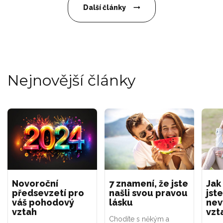
Další články
Nejnovější články
Novoroční
7 znamení, že jste
Jak
předsevzetí pro
našli svou pravou
jste
váš pohodový
lásku
nev
vztah
vzt
Chodíte s někým a