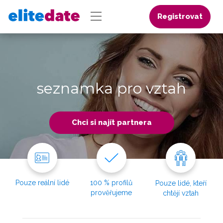
Registrovat
seznamka pro vztah
Chci si najít partnera
Pouze reální lidé
100 % profilů
Pouze lidé, kteří
prověřujeme
chtějí vztah