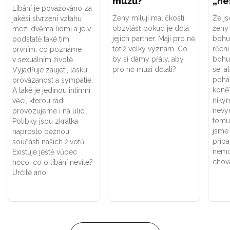
mužů?
„ne
Líbání je považováno za
Ženy milují maličkosti,
Že js
jakési stvrzení vztahu
obzvlášť pokud je dělá
ženy 
mezi dvěma lidmi a je v
jejich partner. Mají pro ně
bohuž
podstatě také tím
totiž velký význam. Co
rčení
prvním, co poznáme
by si dámy přály, aby
bohuž
v sexuálním životě.
pro ně muži dělali?
se, a
Vyjadřuje zaujetí, lásku,
pohá
provázanost a sympatie.
koně
A také je jedinou intimní
niký
věcí, kterou rádi
nevy
provozujeme i na ulici.
tomu 
Polibky jsou zkrátka
jsme 
naprosto běžnou
přípa
součástí našich životů.
nemo
Existuje ještě vůbec
chová
něco, co o líbání nevíte?
Určitě ano!