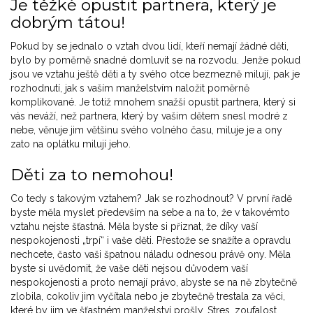
Je těžké opustit partnera, který je
dobrým tátou!
Pokud by se jednalo o vztah dvou lidí, kteří nemají žádné děti,
bylo by poměrně snadné domluvit se na rozvodu. Jenže pokud
jsou ve vztahu ještě děti a ty svého otce bezmezně milují, pak je
rozhodnutí, jak s vaším manželstvím naložit poměrně
komplikované. Je totiž mnohem snažší opustit partnera, který si
vás neváží, než partnera, který by vašim dětem snesl modré z
nebe, věnuje jim většinu svého volného času, miluje je a ony
zato na oplátku milují jeho.
Děti za to nemohou!
Co tedy s takovým vztahem? Jak se rozhodnout? V první řadě
byste měla myslet především na sebe a na to, že v takovémto
vztahu nejste šťastná. Měla byste si přiznat, že díky vaší
nespokojenosti „trpí“ i vaše děti. Přestože se snažíte a opravdu
nechcete, často vaši špatnou náladu odnesou právě ony. Měla
byste si uvědomit, že vaše děti nejsou důvodem vaší
nespokojenosti a proto nemají právo, abyste se na ně zbytečně
zlobila, cokoliv jim vyčítala nebo je zbytečně trestala za věci,
které by jim ve šťastném manželství prošly. Stres, zoufalost,