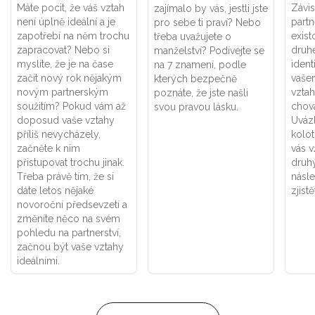
Máte pocit, že váš vztah
Závis
zajímalo by vás, jestli jste
není úplně ideální a je
part
pro sebe ti praví? Nebo
zapotřebí na něm trochu
exist
třeba uvažujete o
zapracovat? Nebo si
druhé
manželství? Podívejte se
myslíte, že je na čase
ident
na 7 znamení, podle
začít nový rok nějakým
vaše
kterých bezpečně
novým partnerským
vztah
poznáte, že jste našli
soužitím? Pokud vám až
chová
svou pravou lásku.
doposud vaše vztahy
Uváz
příliš nevycházely,
kolot
začněte k nim
vás v
přistupovat trochu jinak.
druhý
Třeba právě tím, že si
násle
dáte letos nějaké
zjistě
novoroční předsevzetí a
změníte něco na svém
pohledu na partnerství,
začnou být vaše vztahy
ideálními.