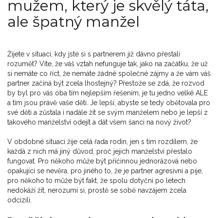
mužem, který je skvělý táta,
ale špatný manžel
Žijete v situaci, kdy jste si s partnerem již dávno přestali
rozumět? Víte, že váš vztah nefunguje tak, jako na začátku, že už
si nemáte co říct, že nemáte žádné společné zájmy a že vám váš
partner začíná být zcela lhostejný? Přestože se zdá, že rozvod
by byl pro vás oba tím nejlepším řešením, je tu jedno velké ALE
a tím jsou právě vaše děti. Je lepší, abyste se tedy obětovala pro
své děti a zůstala i nadále žít se svým manželem nebo je lepší z
takového manželství odejít a dát všem šanci na nový život?
V obdobné situaci žije celá řada rodin, jen s tím rozdílem, že
každá z nich má jiný důvod, proč jejich manželství přestalo
fungovat. Pro někoho může být příčinnou jednorázová nebo
opakující se nevěra, pro jiného to, že je partner agresivní a pije,
pro někoho to může být fakt, že spolu dotyční po letech
nedokáží žít, nerozumí si, prostě se sobě navzájem zcela
odcizili.