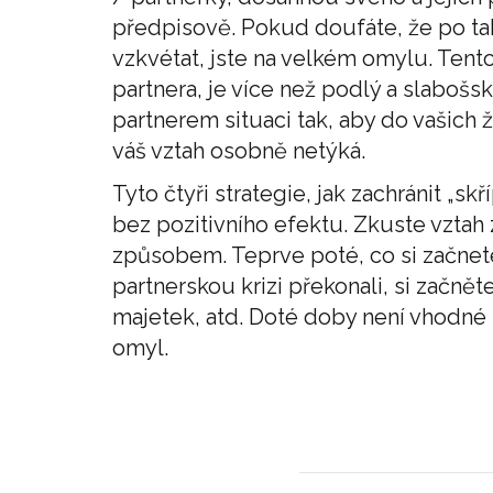
předpisově. Pokud doufáte, že po t
vzkvétat, jste na velkém omylu. Ten
partnera, je více než podlý a slabošsk
partnerem situaci tak, aby do vašich
váš vztah osobně netýká.
Tyto čtyři strategie, jak zachránit „skří
bez pozitivního efektu. Zkuste vztah
způsobem. Teprve poté, co si začnete 
partnerskou krizi překonali, si začn
majetek, atd. Doté doby není vhodné
omyl.