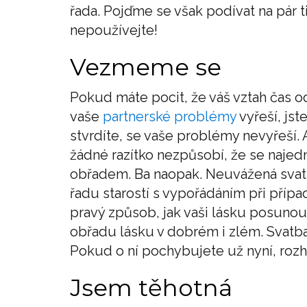
řada. Pojďme se však podívat na pár t
nepoužívejte!
Vezmeme se
Pokud máte pocit, že váš vztah čas od
vaše
partnerské problémy
vyřeší, jst
stvrdíte, se vaše problémy nevyřeší. A
žádné razítko nezpůsobí, že se naje
obřadem. Ba naopak. Neuvážená svatb
řadu starostí s vypořádáním při příp
pravý způsob, jak vaši lásku posunout
obřadu lásku v dobrém i zlém. Svatba 
Pokud o ní pochybujete už nyní, roz
Jsem těhotná