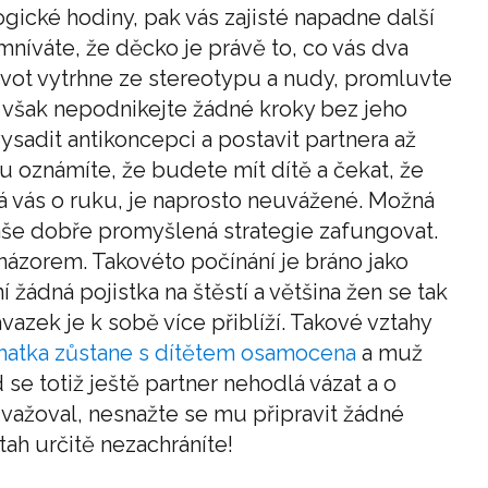
logické hodiny, pak vás zajisté napadne další
mníváte, že děcko je právě to, co vás dva
ivot vytrhne ze stereotypu a nudy, promluvte
y však nepodnikejte žádné kroky bez jeho
sadit antikoncepci a postavit partnera až
u oznámíte, že budete mít dítě a čekat, že
 vás o ruku, je naprosto neuvážené. Možná
aše dobře promyšlená strategie zafungovat.
názorem. Takovéto počínání je bráno jako
 žádná pojistka na štěstí a většina žen se tak
azek je k sobě více přiblíží. Takové vztahy
atka zůstane s dítětem osamocena
a muž
se totiž ještě partner nehodlá vázat a o
ažoval, nesnažte se mu připravit žádné
ah určitě nezachráníte!