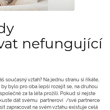
kdy
at nefungující
 váš současný vztah? Na jednu stranu si říkáte,
 by bylo pro oba lepší rozejít se, na druhou
 společně za ta léta prožili. Pokud si nejste
t, zkuste dát svému partnerovi /své partnerce
sit zapracovat na svém vztahu existuje celá