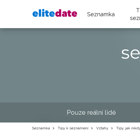
T
Seznamka
sez
s
Pouze reální lidé
Seznamka
Tipy k seznámení
Vztahy
Tipy, jak nikd