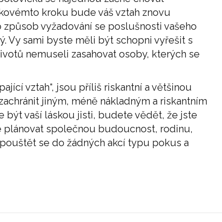
akovémto kroku bude váš vztah znovu
to způsob vyžadování se poslušnosti vašeho
ý. Vy sami byste měli být schopni vyřešit s
 životů nemuseli zasahovat osoby, kterých se
pající vztah“, jsou příliš riskantní a většinou
 zachránit jiným, méně nákladným a riskantním
být vaší láskou jisti, budete vědět, že jste
ěte plánovat společnou budoucnost, rodinu,
 pouštět se do žádných akcí typu pokus a