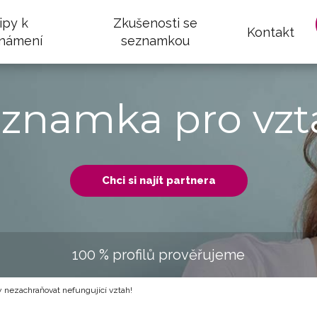
ipy k
Zkušenosti se
Kontakt
námení
seznamkou
eznamka pro vzt
Chci si najít partnera
100 % profilů prověřujeme
y nezachraňovat nefungující vztah!