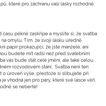
ipů, které pro záchranu vaší lásky rozhodně
 času pěkně zaskřípe a myslíte si, že svatba
e na omylu. Tím, že svoji lásku úředně
ni papír prokazující, že jste manželé, ani
dnou budete mít radši než před svatebním
a vás bude stát celé jmění, ale také celou
adném rozvodovém stání. Svatba není ten
 o úroveň výše, přestože si slibujete při
je vhodná jen pro páry, které své lásce věří.
hodně se neberte!