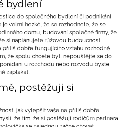
é bydlení
nvestice do společného bydlení či podnikání
je velmi hezké, že se rozhodnete, že se
rodinného domu, budování společné firmy, že
že si naplánujete růžovou budoucnost,
e příliš dobře fungujícího vztahu rozhodně
 tím, že spolu chcete být, nepouštějte se do
 vypořádání u rozchodu nebo rozvodu byste
ě zaplakat.
ě, postěžuji si
nost, jak vylepšit vaše ne příliš dobře
myslí, že tím, že si postěžují rodičům partnera
 polovička se najednou začne chovat