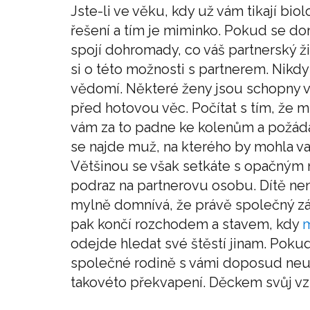
Jste-li ve věku, kdy už vám tikají bio
řešení a tím je miminko. Pokud se do
spojí dohromady, co váš partnerský ž
si o této možnosti s partnerem. Nikd
vědomí. Některé ženy jsou schopny vy
před hotovou věc. Počítat s tím, že m
vám za to padne ke kolenům a požádá
se najde muž, na kterého by mohla v
Většinou se však setkáte s opačným 
podraz na partnerovu osobu. Dítě není
mylně domnívá, že právě společný záv
pak končí rozchodem a stavem, kdy
m
odejde hledat své štěstí jinam. Pokud 
společné rodině s vámi doposud neuv
takovéto překvapení. Děckem svůj vzt