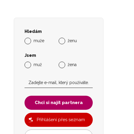
Hledám
muže
ženu
Jsem
muž
žena
Chci si najít partnera
Přihlášení přes seznam