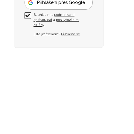
Přihlášení přes Google
Souhlasím s
podmínkami
,
správou dat
a
poskytováním
služby
.
Jste již členem?
Přihlaste se