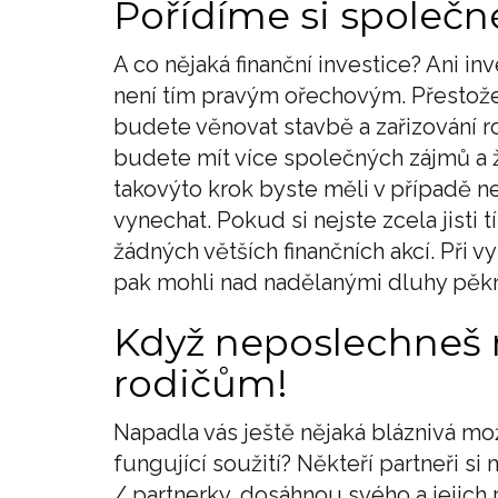
Pořídíme si společn
A co nějaká finanční investice? Ani i
není tím pravým ořechovým. Přestože 
budete věnovat stavbě a zařizování 
budete mít více společných zájmů a 
takovýto krok byste měli v případě n
vynechat. Pokud si nejste zcela jisti
žádných větších finančních akcí. Při
pak mohli nad nadělanými dluhy pěkn
Když neposlechneš m
rodičům!
Napadla vás ještě nějaká bláznivá mož
fungující soužití? Někteří partneři si 
/ partnerky, dosáhnou svého a jejich