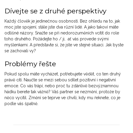
Dívejte se z druhé perspektivy
Každý člověk je jedinečnou osobností. Bez ohledu na to, jak
moc jste spojení, stále jste dva různí lidé. A jako takoví máte
odlišné názory. Snažte se při nedorozuměních vcítit do role
toho druhého. Požádejte ho / ji, ať vás provede svými
myšlenkami. A představte si, že jste ve stejné situaci. Jak byste
se zachovali vy?
Problémy řešte
Pokud spolu máte vycházet, potřebujete vědět, co ten druhý
právě cítí. Naučte se mezi sebou sdílet pozitivní i negativní
emoce. Co vás trápí, nebo proč tu zdánlivě bezvýznamnou
hádku berete tak vážně? Váš partner se nezmění, protože by
něco vycítil. Změní se teprve ve chvíli, kdy mu řeknete, co je
podle vás špatně.