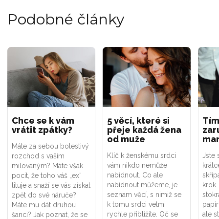
Podobné články
Chce se k vám
5 věcí, které si
Tím
vrátit zpátky?
přeje každá žena
zar
od muže
man
Máte za sebou bolestivý
Klíč k ženskému srdci
Jste
rozchod s vaším
vám nikdo nemůže
krátc
milovaným? Máte však
nabídnout. Co ale
skříp
pocit, že toho váš „ex“
nabídnout můžeme, je
krok.
lituje a snaží se vás získat
seznam věcí, s nimiž se
stokrá
zpět do své náruče?
k tomu srdci velmi
papír
Máte mu dát druhou
rychle přiblížíte. Oč se
ale s
šanci? Jak poznat, že se