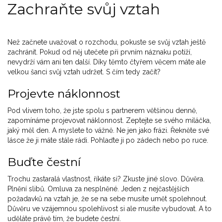
Zachraňte svůj vztah
Než začnete uvažovat o rozchodu, pokuste se svůj vztah ještě
zachránit. Pokud od něj utečete při prvním náznaku potíží,
nevydrží vám ani ten další. Díky těmto čtyřem věcem máte ale
velkou šanci svůj vztah udržet. S čím tedy začít?
Projevte náklonnost
Pod vlivem toho, že jste spolu s partnerem většinou denně,
zapomínáme projevovat náklonnost. Zeptejte se svého miláčka,
jaký měl den. A myslete to vážně. Ne jen jako frázi. Řekněte své
lásce že ji máte stále rádi. Pohlaďte ji po zádech nebo po ruce.
Buďte čestní
Trochu zastaralá vlastnost, říkáte si? Zkuste jiné slovo. Důvěra.
Plnění slibů. Omluva za nesplněné. Jeden z nejčastějších
požadavků na vztah je, že se na sebe musíte umět spolehnout.
Důvěru ve vzájemnou spolehlivost si ale musíte vybudovat. A to
uděláte právě tím, že budete čestní.