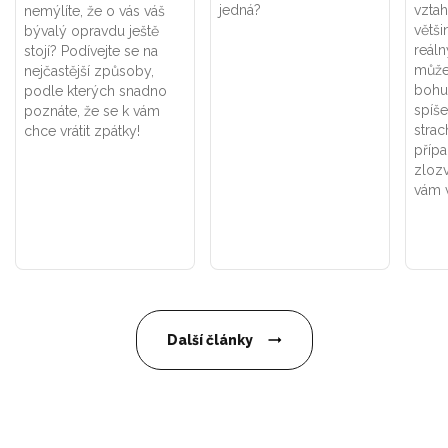
jedná?
vztah
nemýlíte, že o vás váš
větši
bývalý opravdu ještě
reáln
stojí? Podívejte se na
může 
nejčastější způsoby,
bohuž
podle kterých snadno
spíše
poznáte, že se k vám
strac
chce vrátit zpátky!
přípa
zlozv
vám v
Další články