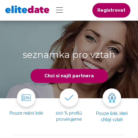
Registrovat
seznamka pro vztah
Chci si najít partnera
Pouze reální lidé
100 % profilů
Pouze lidé, kteří
prověřujeme
chtějí vztah