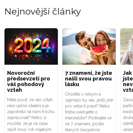
Nejnovější články
Novoroční
7 znamení, že jste
Jak
předsevzetí pro
našli svou pravou
jste
váš pohodový
lásku
nev
vztah
vzt
Chodíte s někým a
Máte pocit, že váš vztah
Závis
zajímalo by vás, jestli jste
není úplně ideální a je
part
pro sebe ti praví? Nebo
zapotřebí na něm trochu
exist
třeba uvažujete o
zapracovat? Nebo si
druhé
manželství? Podívejte se
myslíte, že je na čase
ident
na 7 znamení, podle
začít nový rok nějakým
vaše
kterých bezpečně