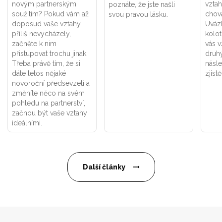
novým partnerským
vztah
poznáte, že jste našli
soužitím? Pokud vám až
chová
svou pravou lásku.
doposud vaše vztahy
Uváz
příliš nevycházely,
kolot
začněte k nim
vás v
přistupovat trochu jinak.
druhý
Třeba právě tím, že si
násle
dáte letos nějaké
zjistě
novoroční předsevzetí a
změníte něco na svém
pohledu na partnerství,
začnou být vaše vztahy
ideálními.
Další články