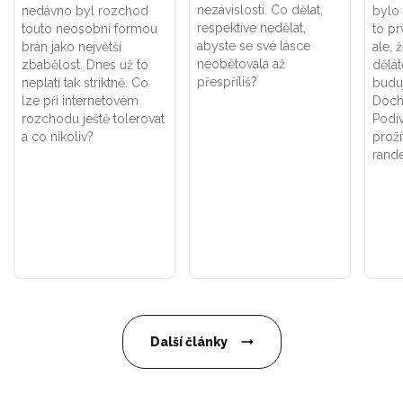
nezávislosti. Co dělat,
nedávno byl rozchod
bylo
respektive nedělat,
touto neosobní formou
to pr
abyste se své lásce
brán jako největší
ale, 
neobětovala až
zbabělost. Dnes už to
dělát
přespříliš?
neplatí tak striktně. Co
buduj
lze při internetovém
Doch
rozchodu ještě tolerovat
Podív
a co nikoliv?
prož
rande
Další články