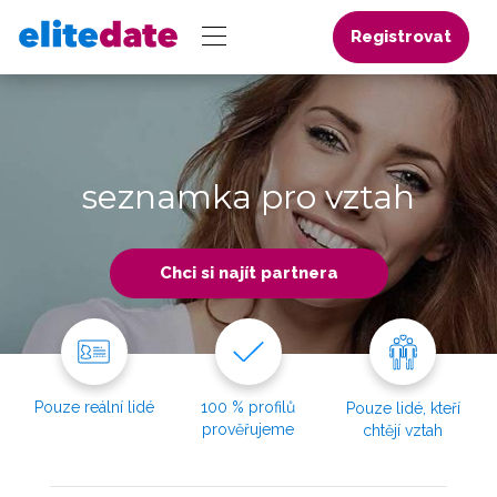
Registrovat
seznamka pro vztah
Chci si najít partnera
Pouze reální lidé
100 % profilů
Pouze lidé, kteří
prověřujeme
chtějí vztah