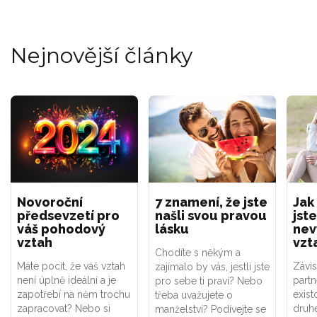
Nejnovější články
Novoroční
7 znamení, že jste
Jak
předsevzetí pro
našli svou pravou
jste
váš pohodový
lásku
nev
vztah
vzt
Chodíte s někým a
Máte pocit, že váš vztah
Závis
zajímalo by vás, jestli jste
není úplně ideální a je
part
pro sebe ti praví? Nebo
zapotřebí na něm trochu
exist
třeba uvažujete o
zapracovat? Nebo si
druhé
manželství? Podívejte se