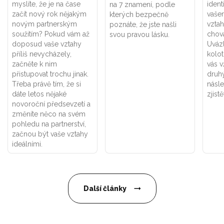
myslíte, že je na čase
ident
na 7 znamení, podle
začít nový rok nějakým
vaše
kterých bezpečně
novým partnerským
vztah
poznáte, že jste našli
soužitím? Pokud vám až
chová
svou pravou lásku.
doposud vaše vztahy
Uváz
příliš nevycházely,
kolot
začněte k nim
vás v
přistupovat trochu jinak.
druhý
Třeba právě tím, že si
násle
dáte letos nějaké
zjistě
novoroční předsevzetí a
změníte něco na svém
pohledu na partnerství,
začnou být vaše vztahy
ideálními.
Další články