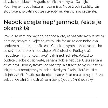
abyste si oddechli. Vyjeďte si někam na výlet. Cestujte.
Poznávejte novou kulturu, nová místa. Nové životní zážitky vás
stoprocentně vytrhnou ze stereotypu, který právě prožíváte.
Neodkládejte nepříjemnoti, řešte je
okamžitě
Pokud se vám do něčeho nechce a víte, že vás tato aktivita stejně
nemine, nevymlouvejte se, že to uděláte až za den nebo dva,
protože na to teď nemáte čas. Chcete-li vyřešit něco zásadního
se svým partnerem, neotálejte příliš dlouho. Počkejte až
nebudete mít „horkou hlavu“, pak hned jednejte. Pokud to
budete v sobě dusit, věřte, že vám dobře nebude. Uleví se vám
až ve chvíli, kdy vyslovíte, co vás trápí a situace se vyřeší. Stejně
tak je to i s nepříjemnými nebo složitými úkoly, které musíte
stejně vyřešit. Pusťte se do nich okamžitě, ať máte to nejhorší za
sebou. Ostatní činnosti už vám pak půjdou pěkně od ruky.