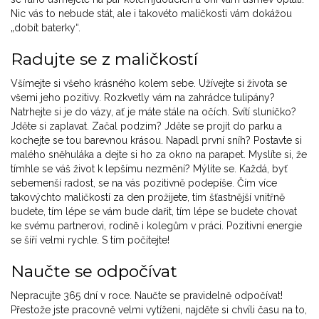
Nic vás to nebude stát, ale i takovéto maličkosti vám dokážou
„dobít baterky“.
Radujte se z maličkostí
Všímejte si všeho krásného kolem sebe. Užívejte si života se
všemi jeho pozitivy. Rozkvetly vám na zahrádce tulipány?
Natrhejte si je do vázy, ať je máte stále na očích. Svítí sluníčko?
Jděte si zaplavat. Začal podzim? Jděte se projít do parku a
kochejte se tou barevnou krásou. Napadl první sníh? Postavte si
malého sněhuláka a dejte si ho za okno na parapet. Myslíte si, že
tímhle se váš život k lepšímu nezmění? Mýlíte se. Každá, byť
sebemenší radost, se na vás pozitivně podepíše. Čím více
takovýchto maličkostí za den prožijete, tím šťastnější vnitřně
budete, tím lépe se vám bude dařit, tím lépe se budete chovat
ke svému partnerovi, rodině i kolegům v práci. Pozitivní energie
se šíří velmi rychle. S tím počítejte!
Naučte se odpočívat
Nepracujte 365 dní v roce. Naučte se pravidelně odpočívat!
Přestože jste pracovně velmi vytíženi, najděte si chvíli času na to,