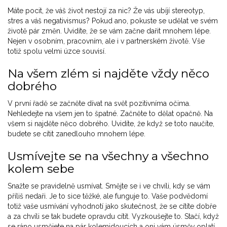
Máte pocit, že váš život nestojí za nic? Že vás ubíjí stereotyp,
stres a váš negativismus? Pokud ano, pokuste se udělat ve svém
životě pár změn. Uvidíte, že se vám začne dařit mnohem lépe.
Nejen v osobním, pracovním, ale i v partnerském životě. Vše
totiž spolu velmi úzce souvisí.
Na všem zlém si najděte vždy něco
dobrého
V první řadě se začněte dívat na svět pozitivníma očima.
Nehledejte na všem jen to špatné. Začněte to dělat opačně. Na
všem si najděte něco dobrého. Uvidíte, že když se toto naučíte,
budete se cítit zanedlouho mnohem lépe.
Usmívejte se na všechny a všechno
kolem sebe
Snažte se pravidelně usmívat. Smějte se i ve chvíli, kdy se vám
příliš nedaři. Je to sice těžké, ale funguje to. Vaše podvědomí
totiž vaše usmívání vyhodnotí jako skutečnost, že se cítíte dobře
a za chvíli se tak budete opravdu cítit. Vyzkoušejte to. Stačí, když
se ráno usmějete na pár kolemjdoucích a oni vám úsměv oplatí.