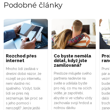
Podobné články
Rozchod přes
Co byste neměla
Pro
internet
dělat, když jste
ran
zamilovaná?
Mnoho lidí zastává v
První
Přestože milujete svého
dnešní době názor, že
pár a
partnera nadevše na
rozejít se po internetu,
vezm
světe a udělala byste
není vlastně nic
bude
pro něj, co mu na očích
špatného. Vždyť, tolik
půjd
vidíte, je zapotřebí,
lidí se přes něj
bude
abyste si ve vztahu vždy
seznamuje, tak proč se
další
zachovala svoji hrdost a
s jeho pomocí i
troch
notnou dávku
nerozejít? Jenže ještě
zane