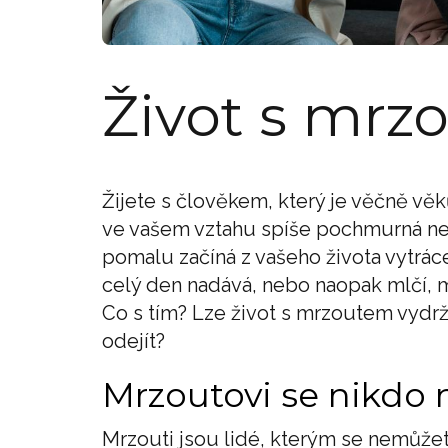
Život s mrz
Žijete s člověkem, který je věčně vě
ve vašem vztahu spíše pochmurná nega
pomalu začíná z vašeho života vytrác
celý den nadává, nebo naopak mlčí, 
Co s tím? Lze život s mrzoutem vydrž
odejít?
Mrzoutovi se nikdo 
Mrzouti jsou lidé, kterým se nemůžete