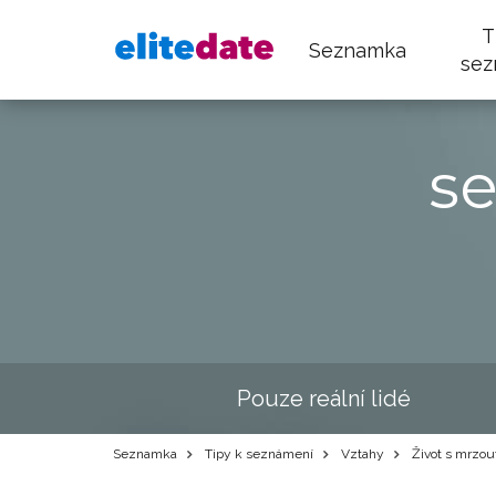
T
Seznamka
sez
s
Pouze reální lidé
Seznamka
Tipy k seznámení
Vztahy
Život s mrzo