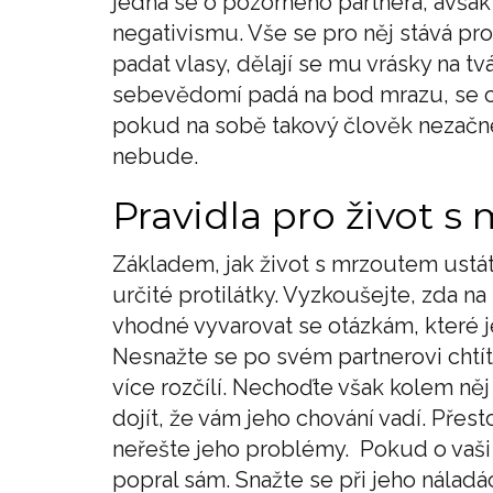
jedná se o pozorného partnera, avšak 
negativismu. Vše se pro něj stává pro
padat vlasy, dělají se mu vrásky na tv
sebevědomí padá na bod mrazu, se o
pokud na sobě takový člověk nezačne 
nebude.
Pravidla pro život 
Základem, jak život s mrzoutem ustát a
určité protilátky. Vyzkoušejte, zda na 
vhodné vyvarovat se otázkám, které j
Nesnažte se po svém partnerovi chtít 
více rozčílí. Nechoďte však kolem ně
dojít, že vám jeho chování vadí. Přes
neřešte jeho problémy. Pokud o vaši 
popral sám. Snažte se při jeho nálad