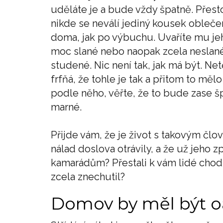
uděláte je a bude vždy špatně. Přes
nikde se neválí jediný kousek obleče
doma, jak po výbuchu. Uvaříte mu jeho
moc slané nebo naopak zcela neslané
studené. Nic není tak, jak má být. Ne
frfňá, že tohle je tak a přitom to mělo
podle něho, věřte, že to bude zase špa
marné.
Přijde vám, že je život s takovým čl
nálad doslova otrávily, a že už jeho z
kamarádům? Přestali k vám lidé chodi
zcela znechutil?
Domov by měl být o