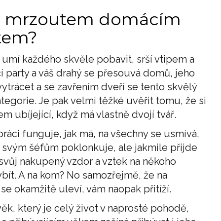
d s mrzoutem domácím
tem?
, umí každého skvěle pobavit, srší vtipem a
í party a váš drahý se přesouvá domů, jeho
vytrácet a se zavřením dveří se tento skvělý
egorie. Je pak velmi těžké uvěřit tomu, že si
em ubíjející, když má vlastně dvojí tvář.
 práci funguje, jak má, na všechny se usmívá,
, svým šéfům poklonkuje, ale jakmile přijde
vůj nakupený vzdor a vztek na někoho
ybít. A na kom? No samozřejmě, že na
se okamžitě uleví, vám naopak přitíží.
, který je celý život v naprosté pohodě,