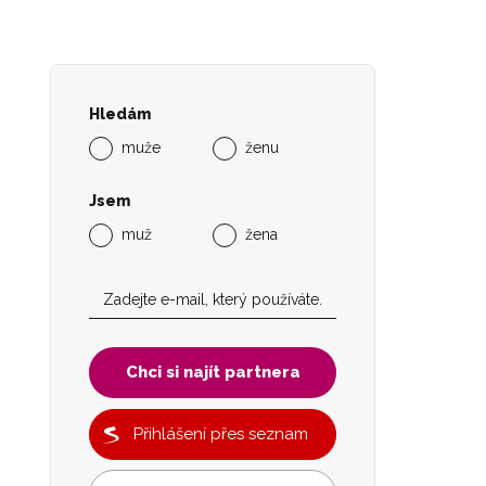
Hledám
muže
ženu
Jsem
muž
žena
Chci si najít partnera
Přihlášení přes seznam