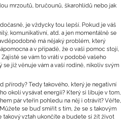
adou mrzoutů, bručounů, škarohlídů nebo jak
dočasně, je vždycky tou lepší. Pokud je váš
ilý, komunikativní, atd. a jen momentálně se
pravděpodobně má nějaký problém, který
nápomocna a v případě, že o vaši pomoc stojí,
 Zajisté se vám to vrátí v podobě vašeho
ý se již věnuje vám a vaší rodině, nikoliv svým
 přírody? Tedy takového, který je negativní
ho okolí vysávat energii? Který si libuje v tom,
hem pár vteřin pohledu na něj i otrávit? Věřte,
Můžete se buď smířit s tím, že se s takovým
takový vztah ukončíte a budete si žít život