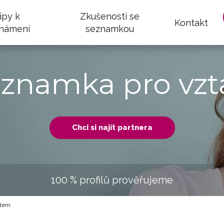
ipy k
Zkušenosti se
Kontakt
námení
seznamkou
eznamka pro vzt
Chci si najít partnera
100 % profilů prověřujeme
utem