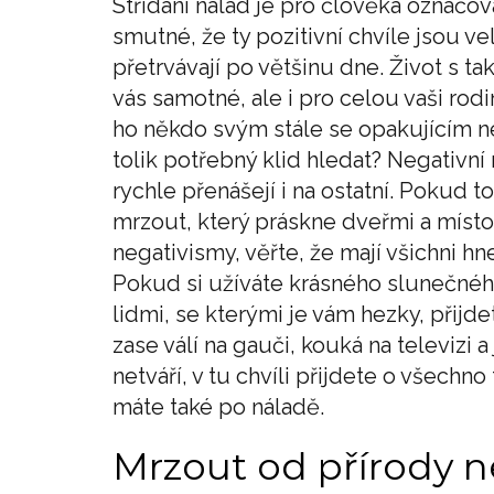
Střídání nálad je pro člověka označo
smutné, že ty pozitivní chvíle jsou v
přetrvávají po většinu dne. Život s ta
vás samotné, ale i pro celou vaši ro
ho někdo svým stále se opakujícím n
tolik potřebný klid hledat? Negativní 
rychle přenášejí i na ostatní. Pokud t
mrzout, který práskne dveřmi a místo
negativismy, věřte, že mají všichni h
Pokud si užíváte krásného slunečného
lidmi, se kterými je vám hezky, přijde
zase válí na gauči, kouká na televizi
netváří, v tu chvíli přijdete o všechno
máte také po náladě.
Mrzout od přírody 