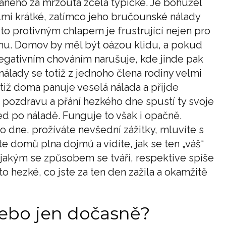
vaného za mrzouta zcela typické. Je bohužel
elmi krátké, zatímco jeho bručounské nálady
kto protivným chlapem je frustrující nejen pro
dinu. Domov by měl být oázou klidu, a pokud
egativním chováním narušuje, kde jinde pak
nálady se totiž z jednoho člena rodiny velmi
otiž doma panuje veselá nálada a přijde
 pozdravu a přání hezkého dne spustí ty svoje
ned po náladě. Funguje to však i opačně.
 dne, prožíváte nevšední zážitky, mluvíte s
te domů plna dojmů a vidíte, jak se ten „váš“
 a jakým se způsobem se tváří, respektive spíše
 to hezké, co jste za ten den zažila a okamžitě
nebo jen dočasně?