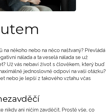
outem
ků na někoho nebo na něco naštvaný? Převládá
tivní nálada a ta veselá nálada se už
et? Už vás nebaví život s člověkem, který buď
maximálně jednoslovně odpoví na vaši otázku?
et nebo je lepší z takového vztahu včas
nezavděčí
 nikdy ani ničím zavděčit. Prostě vše, co