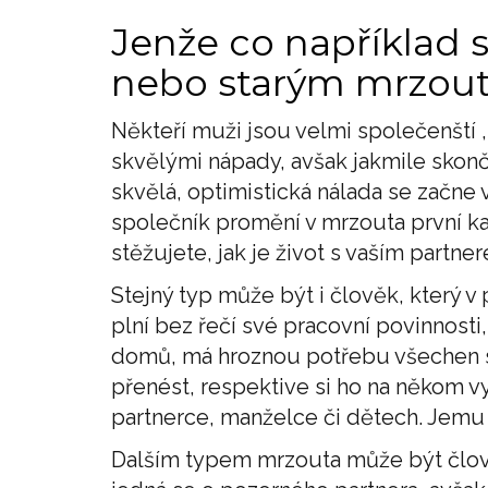
Jenže co napříkla
nebo starým mrzou
Někteří muži jsou velmi společenští 
skvělými nápady, avšak jakmile skonč
skvělá, optimistická nálada se začne 
společník promění v mrzouta první kat
stěžujete, jak je život s vaším partner
Stejný typ může být i člověk, který v
plní bez řečí své pracovní povinnosti
domů, má hroznou potřebu všechen s
přenést, respektive si ho na někom v
partnerce, manželce či dětech. Jemu 
Dalším typem mrzouta může být člověk