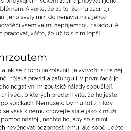
s přibývajícím věkem začíná přibývat i jeho
blémem. A věřte, že za to, že mu začínají
áři, jeho svaly mizí do nenávratna a jehož
dvděčí všem velmi nepříjemnou náladou. A
pracovat, věřte, že už to s ním lepší
s mrzoutem
 jak se z toho nezbláznit, je vytvořit si na něj
něj nějaká pravidla zafungují. V první řadě je
eho negativní mrzoutské nálady spouštějí.
ani věci, o kterých předem víte, že ho ještě
j po špičkách. Nemuselo by mu totiž nikdy
to se však k němu chovejte stále jako k muži,
pomoc nestojí, nechte ho, aby se s nimi
ách nevěnovat pozornost jemu, ale sobě. Jděte