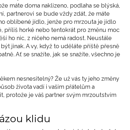
tože máte doma naklizeno, podlaha se blýská,
ní, partnerovi se bude vždy zdát, že máte
 oblíbené jídlo, jenže pro mrzouta je jídlo
, příliš horké nebo tentokrát pro změnu moc
těší ho nic, z ničeho nemá radost. Neustále
 být jinak. A vy, když to uděláte příště přesně
tně. Ať se snažíte, jak se snažíte, všechno je
ověkem nesnesitelný? Že už vás ty jeho změny
působ života vadí i vašim přátelům a
t, protože je váš partner svým mrzoutstvím
ázou klidu