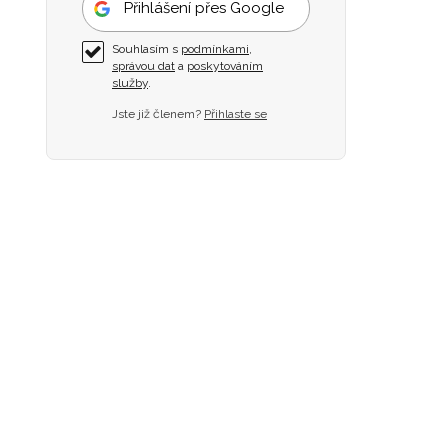
Přihlášení přes Google
Souhlasím s
podmínkami
,
správou dat
a
poskytováním
služby
.
Jste již členem?
Přihlaste se