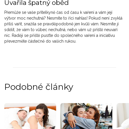
Uvařila špatný oběd
Přemůže se vaše přítelkyně čas od času k vaření a vám její
výtvor moc nechutná? Nesmíte to říci nahlas! Pokud není zvyklá
příliš vařit, snažila se pravděpodobně jen kvůli vám. Nesmíte jí
sdělit, že vám to vůbec nechutná, nebo vám už příště neuvaří
nic. Raději se přiště pusťte do společného vaření a iniciativu
převezměte částečně do vašich rukou.
Podobné články