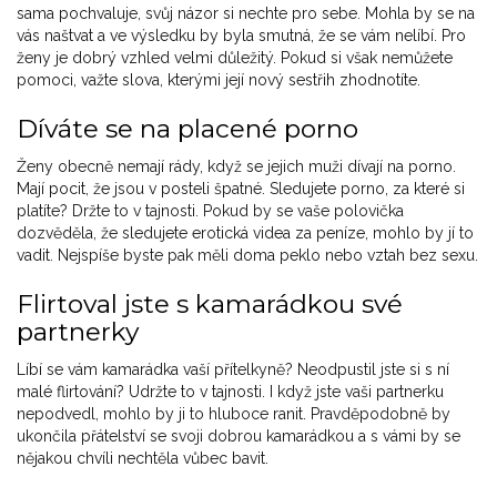
sama pochvaluje, svůj názor si nechte pro sebe. Mohla by se na
vás naštvat a ve výsledku by byla smutná, že se vám nelíbí. Pro
ženy je dobrý vzhled velmi důležitý. Pokud si však nemůžete
pomoci, važte slova, kterými její nový sestřih zhodnotíte.
Díváte se na placené porno
Ženy obecně nemají rády, když se jejich muži dívají na porno.
Mají pocit, že jsou v posteli špatné. Sledujete porno, za které si
platíte? Držte to v tajnosti. Pokud by se vaše polovička
dozvěděla, že sledujete erotická videa za peníze, mohlo by jí to
vadit. Nejspíše byste pak měli doma peklo nebo vztah bez sexu.
Flirtoval jste s kamarádkou své
partnerky
Líbí se vám kamarádka vaší přítelkyně? Neodpustil jste si s ní
malé flirtování? Udržte to v tajnosti. I když jste vaši partnerku
nepodvedl, mohlo by ji to hluboce ranit. Pravděpodobně by
ukončila přátelství se svoji dobrou kamarádkou a s vámi by se
nějakou chvíli nechtěla vůbec bavit.