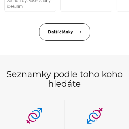
začnou být vaše vztahy
ideálními.
Další články
Seznamky podle toho koho
hledáte