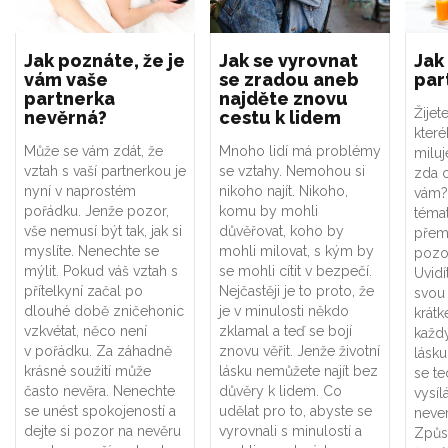
Jak poznáte, že je
Jak se vyrovnat
Jak
vám vaše
se zradou aneb
par
partnerka
najděte znovu
Žijet
nevěrná?
cestu k lidem
kter
Může se vám zdát, že
Mnoho lidí má problémy
miluj
vztah s vaší partnerkou je
se vztahy. Nemohou si
zda c
nyní v naprostém
nikoho najít. Nikoho,
vám?
pořádku. Jenže pozor,
komu by mohli
téma
vše nemusí být tak, jak si
důvěřovat, koho by
přemý
myslíte. Nenechte se
mohli milovat, s kým by
pozor
mýlit. Pokud váš vztah s
se mohli cítit v bezpečí.
Uvidí
přítelkyní začal po
Nejčastěji je to proto, že
svou
dlouhé době zničehonic
je v minulosti někdo
krátk
vzkvétat, něco není
zklamal a teď se bojí
každý
v pořádku. Za záhadně
znovu věřit. Jenže životní
lásku
krásné soužití může
lásku nemůžete najít bez
se te
často nevěra. Nenechte
důvěry k lidem. Co
vysíl
se unést spokojeností a
udělat pro to, abyste se
never
dejte si pozor na nevěru
vyrovnali s minulostí a
Způs