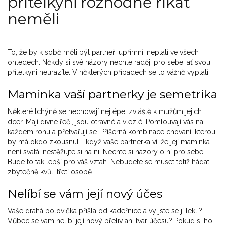
přítelkyni rozhodně říkat
neměli
To, že by k sobě měli být partneři upřímní, neplatí ve všech
ohledech. Někdy si své názory nechte raději pro sebe, ať svou
přítelkyni neurazíte. V některých případech se to vážně vyplatí.
Maminka vaší partnerky je semetrika
Některé tchýně se nechovají nejlépe, zvláště k mužům jejich
dcer. Mají divné řeči, jsou otravné a vlezlé. Pomlouvají vás na
každém rohu a přetvařují se. Příšerná kombinace chování, kterou
by málokdo zkousnul. I když vaše partnerka ví, že její maminka
není svatá, nestěžujte si na ni. Nechte si názory o ní pro sebe.
Bude to tak lepší pro váš vztah. Nebudete se muset totiž hádat
zbytečně kvůli třetí osobě.
Nelíbí se vám její nový účes
Vaše drahá polovička přišla od kadeřnice a vy jste se jí lekli?
Vůbec se vám nelíbí její nový přeliv ani tvar účesu? Pokud si ho