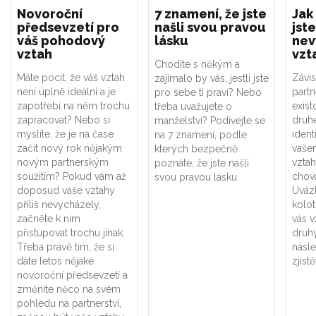
Novoroční
7 znamení, že jste
Jak
předsevzetí pro
našli svou pravou
jste
váš pohodový
lásku
nev
vztah
vzt
Chodíte s někým a
Máte pocit, že váš vztah
Závis
zajímalo by vás, jestli jste
není úplně ideální a je
part
pro sebe ti praví? Nebo
zapotřebí na něm trochu
exist
třeba uvažujete o
zapracovat? Nebo si
druhé
manželství? Podívejte se
myslíte, že je na čase
ident
na 7 znamení, podle
začít nový rok nějakým
vaše
kterých bezpečně
novým partnerským
vztah
poznáte, že jste našli
soužitím? Pokud vám až
chová
svou pravou lásku.
doposud vaše vztahy
Uváz
příliš nevycházely,
kolot
začněte k nim
vás v
přistupovat trochu jinak.
druhý
Třeba právě tím, že si
násle
dáte letos nějaké
zjistě
novoroční předsevzetí a
změníte něco na svém
pohledu na partnerství,