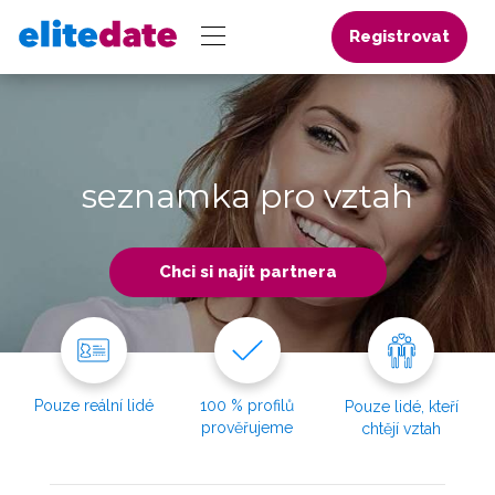
Registrovat
seznamka pro vztah
Chci si najít partnera
Pouze reální lidé
100 % profilů
Pouze lidé, kteří
prověřujeme
chtějí vztah