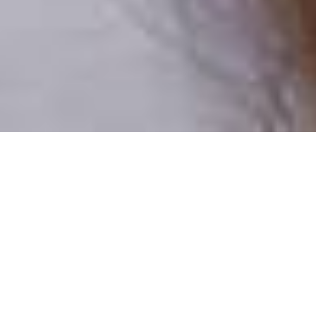
Pouze reální lidé
100 % profilů prověřujeme