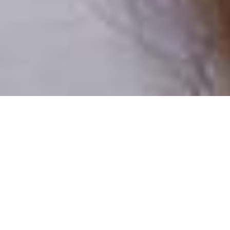
Pouze reální lidé
100 % profilů prověřujeme