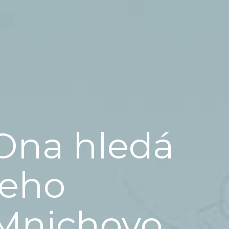
Ona hledá
jeho
Mnichovo