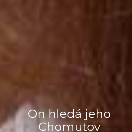
On hledá jeho
Chomutov