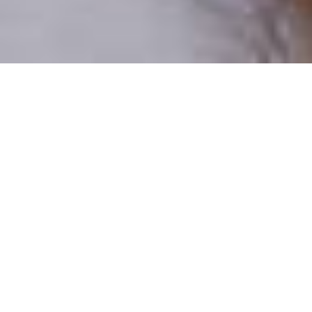
Pouze reální lidé
100 % profilů prověřujeme