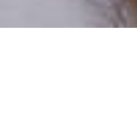
Pouze reální lidé
100 % profilů prověřujeme