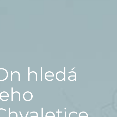
On hledá
jeho
Chvaletice