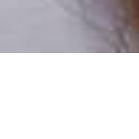
Pouze reální lidé
100 % profilů prověřujeme