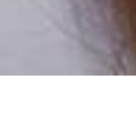
Pouze reální lidé