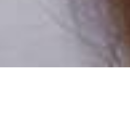
Pouze reální lidé