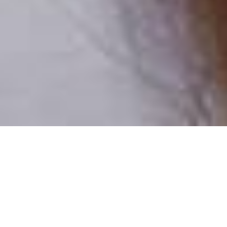
Pouze reální lidé