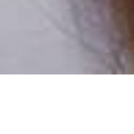
Pouze reální lidé