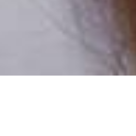
Pouze reální lidé