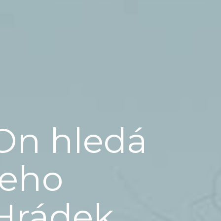
On hledá
jeho
Hrádek