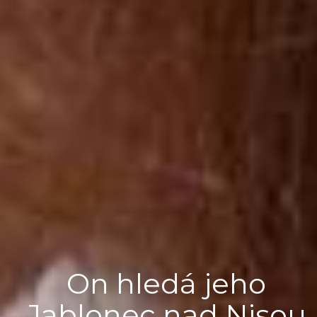
On hledá jeho
Jablonec nad Nisou