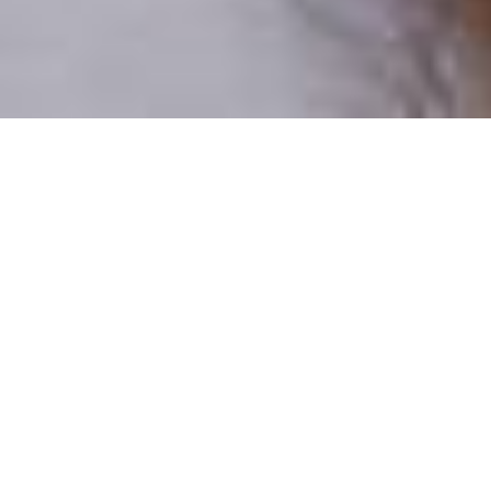
Pouze reální lidé
100 % profilů prověřujeme