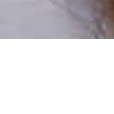
Pouze reální lidé
100 % profilů prověřujeme