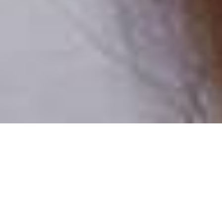
Pouze reální lidé