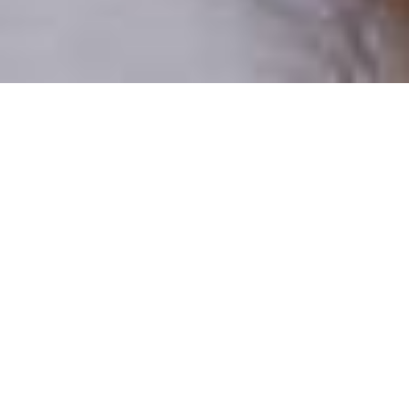
Pouze reální lidé
100 % profilů prověřujeme