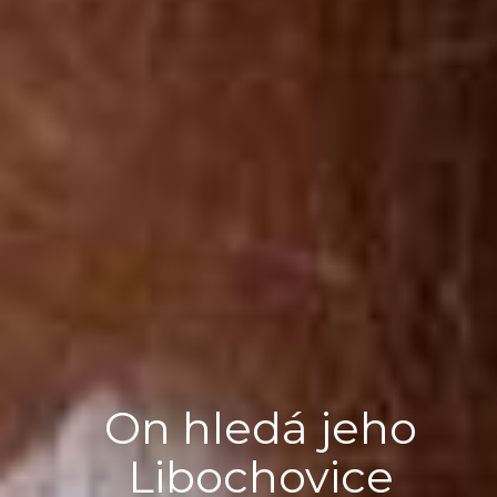
On hledá jeho
Libochovice