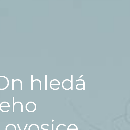
On hledá
jeho
Lovosice