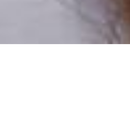
Pouze reální lidé
100 % profilů prověřujeme