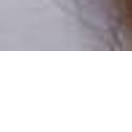
Pouze reální lidé
100 % profilů prověřujeme