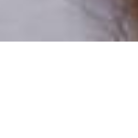
Pouze reální lidé
100 % profilů prověřujeme