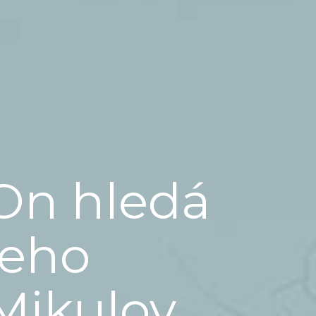
On hledá
jeho
Mikulov