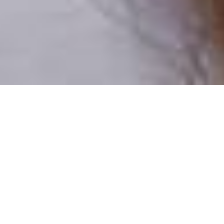
Pouze reální lidé
100 % profilů prověřujeme